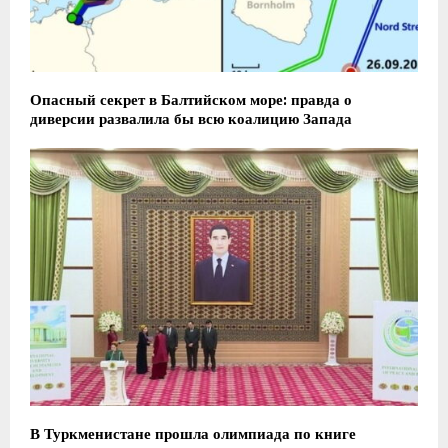
Опасный секрет в Балтийском море: правда о
диверсии развалила бы всю коалицию Запада
В Туркменистане прошла олимпиада по книге