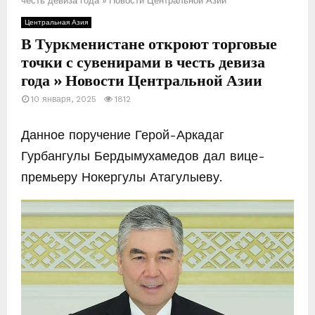
честь девиза года » Новости Центральной Азии
Центральная Азия
Е
В Туркменистане откроют торговые
точки с сувенирами в честь девиза
М
года » Новости Центральной Азии
10 января, 2025
1812
Е
Данное поручение Герой-Аркадаг
Н
Гурбангулы Бердымухамедов дал вице-
премьеру Нокергулы Атагулыеву.
Ю