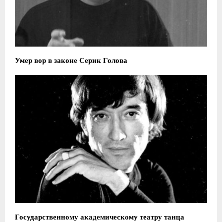
Умер вор в законе Серик Голова
​Государственному академическому театру танца