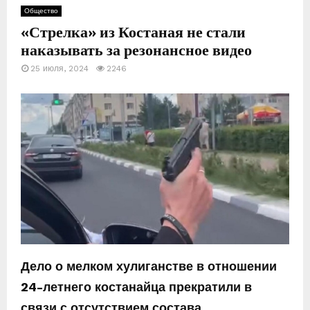
Общество
«Стрелка» из Костаная не стали
Е
наказывать за резонансное видео
М
25 июля, 2024
2246
Е
Н
Ю
Дело о мелком хулиганстве в отношении
24-летнего костанайца прекратили в
связи с отсутствием состава